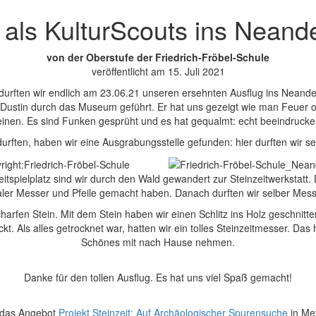
 als KulturScouts ins Nean
von der Oberstufe der Friedrich-Fröbel-Schule
veröffentlicht am 15. Juli 2021
durften wir endlich am 23.06.21 unseren ersehnten Ausflug ins Nean
Dustin durch das Museum geführt. Er hat uns gezeigt wie man Feuer o
einen. Es sind Funken gesprüht und es hat gequalmt: echt beeindrucke
urften, haben wir eine Ausgrabungsstelle gefunden: hier durften wir s
spielplatz sind wir durch den Wald gewandert zur Steinzeitwerkstatt. 
ler Messer und Pfeile gemacht haben. Danach durften wir selber Mes
harfen Stein. Mit dem Stein haben wir einen Schlitz ins Holz geschnitten
kt. Als alles getrocknet war, hatten wir ein tolles Steinzeitmesser. D
Schönes mit nach Hause nehmen.
Danke für den tollen Ausflug. Es hat uns viel Spaß gemacht!
 das Angebot
Projekt Steinzeit: Auf Archäologischer Spurensuche
in M