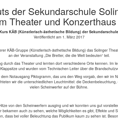
uts der Sekundarschule Soli
m Theater und Konzerthaus
Kurs KÄB (Künstlerisch-ästhetische Bildung) der Sekundarschule
Veröffentlicht am 1. März 2017
serer KÄB-Gruppe (Künstlerisch-ästhetische Bildung) das Solinger The
an der Veranstaltung „Die Bretter, die die Welt bedeuten“ teil.
ng durch das Theater und lernten dort verschiedene Orte kennen. Im 
n Klappsitze und wurden vom Technischen Leiter über die Brandschutzv
wir dem Notausgang Piktogramm, das uns den Weg vorgab, den wir im No
eten wir die unterschiedlichen Leuchtmittel: die Deckenbeleuchtung, 
vielen Scheinwerfer auf der Bühne.
itze von den Scheinwerfern ausging und wir konnten uns gut vorstellen
r bekamen auch zu sehen, welche Möglichkeiten es gibt, Effekte und 
en, dass bei voller Beleuchtung das Publikum kaum zu sehen ist. Beso