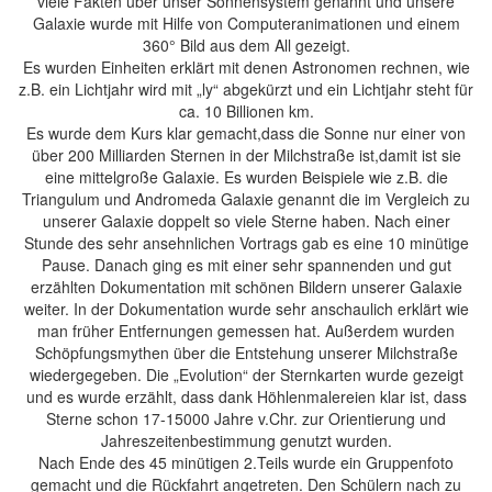
viele Fakten über unser Sonnensystem genannt und unsere
Galaxie wurde mit Hilfe von Computeranimationen und einem
360° Bild aus dem All gezeigt.
Es wurden Einheiten erklärt mit denen Astronomen rechnen, wie
z.B. ein Lichtjahr wird mit „ly“ abgekürzt und ein Lichtjahr steht für
ca. 10 Billionen km.
Es wurde dem Kurs klar gemacht,dass die Sonne nur einer von
über 200 Milliarden Sternen in der Milchstraße ist,damit ist sie
eine mittelgroße Galaxie. Es wurden Beispiele wie z.B. die
Triangulum und Andromeda Galaxie genannt die im Vergleich zu
unserer Galaxie doppelt so viele Sterne haben. Nach einer
Stunde des sehr ansehnlichen Vortrags gab es eine 10 minütige
Pause. Danach ging es mit einer sehr spannenden und gut
erzählten Dokumentation mit schönen Bildern unserer Galaxie
weiter. In der Dokumentation wurde sehr anschaulich erklärt wie
man früher Entfernungen gemessen hat. Außerdem wurden
Schöpfungsmythen über die Entstehung unserer Milchstraße
wiedergegeben. Die „Evolution“ der Sternkarten wurde gezeigt
und es wurde erzählt, dass dank Höhlenmalereien klar ist, dass
Sterne schon 17-15000 Jahre v.Chr. zur Orientierung und
Jahreszeitenbestimmung genutzt wurden.
Nach Ende des 45 minütigen 2.Teils wurde ein Gruppenfoto
gemacht und die Rückfahrt angetreten. Den Schülern nach zu